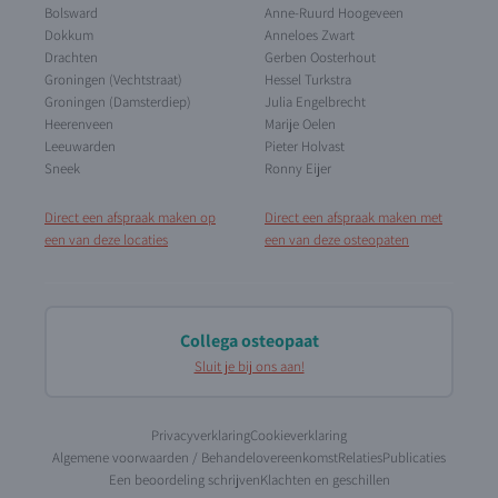
Bolsward
Anne-Ruurd Hoogeveen
Dokkum
Anneloes Zwart
Drachten
Gerben Oosterhout
Groningen (Vechtstraat)
Hessel Turkstra
Groningen (Damsterdiep)
Julia Engelbrecht
Heerenveen
Marije Oelen
Leeuwarden
Pieter Holvast
Sneek
Ronny Eijer
Direct een afspraak maken op
Direct een afspraak maken met
een van deze locaties
een van deze osteopaten
Collega osteopaat
Sluit je bij ons aan!
Privacyverklaring
Cookieverklaring
Algemene voorwaarden / Behandelovereenkomst
Relaties
Publicaties
Een beoordeling schrijven
Klachten en geschillen