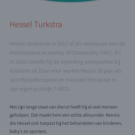
Hessel Turkstra
Hessel studeerde in 2017 af als osteopaat aan de
International Academy of Osteopathy (IAO). En
in 2020 rondde hij de opleiding osteopathie bij
kinderen af. Daarvoor werkte Hessel 30 jaar als
sportfysiotherapeut en manueel therapeut in
zijn eigen praktijk T-MED.
Met zijn lange staat van dienst heeft hij al veel mensen
geholpen. Dat maakt hem een echte allrounder. Kennis
die Hessel ook toepast bij het behandelen van kinderen,
baby’s en sporters.