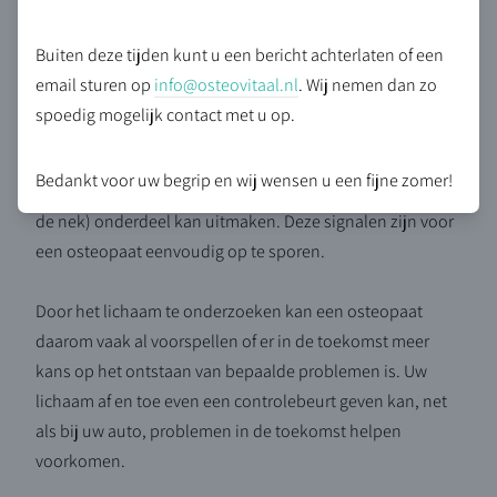
Buiten deze tijden kunt u een bericht achterlaten of een
email sturen op
info@osteovitaal.nl
. Wij nemen dan zo
spoedig mogelijk contact met u op.
Via interactie met het ruggenmerg uiten die signalen zich
vaak als zogenaamde 'segmentale verschijnselen',
Bedankt voor uw begrip en wij wensen u een fijne zomer!
waarvan een verhoogde spierspanning (in bijvoorbeeld
de nek) onderdeel kan uitmaken. Deze signalen zijn voor
een osteopaat eenvoudig op te sporen.
Door het lichaam te onderzoeken kan een osteopaat
daarom vaak al voorspellen of er in de toekomst meer
kans op het ontstaan van bepaalde problemen is. Uw
lichaam af en toe even een controlebeurt geven kan, net
als bij uw auto, problemen in de toekomst helpen
voorkomen.