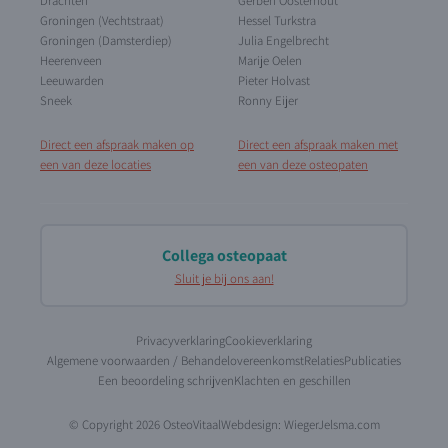
Drachten
Gerben Oosterhout
Groningen (Vechtstraat)
Hessel Turkstra
Groningen (Damsterdiep)
Julia Engelbrecht
Heerenveen
Marije Oelen
Leeuwarden
Pieter Holvast
Sneek
Ronny Eijer
Direct een afspraak maken op
Direct een afspraak maken met
een van deze locaties
een van deze osteopaten
Collega osteopaat
Sluit je bij ons aan!
Privacyverklaring
Cookieverklaring
Algemene voorwaarden / Behandelovereenkomst
Relaties
Publicaties
Een beoordeling schrijven
Klachten en geschillen
© Copyright 2026 OsteoVitaal
Webdesign:
WiegerJelsma.com