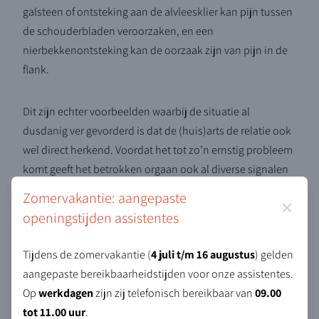
galsteen of ontsteking aan de alvleesklier kan pijn tussen
de schouderbladen veroorzaken, en een
nierbekkenontsteking kan de oorzaak zijn van pijn in de
flank.
Dit zijn echter voorbeelden waarbij de situatie al
dusdanig ver gevorderd is dat de (huis)arts de relatie ook
wel direct herkend. Voordat het tot zo’n ernstig probleem
komt geeft het betrokken orgaan ook al diverse signalen
af via het autonome zenuwstelsel.
Zomervakantie: aangepaste
Sluiten
openingstijden assistentes
Tijdens de zomervakantie (
4 juli t/m 16 augustus
) gelden
aangepaste bereikbaarheidstijden voor onze assistentes.
Op
werkdagen
zijn zij telefonisch bereikbaar van
09.00
tot 11.00 uur
.