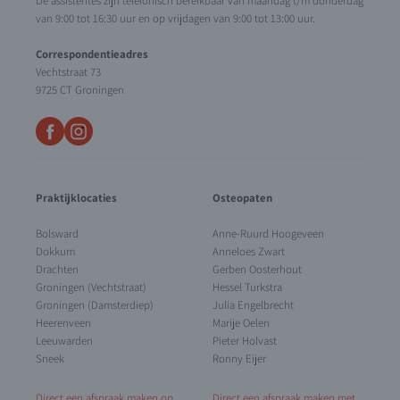
De assistentes zijn telefonisch bereikbaar van maandag t/m donderdag
van 9:00 tot 16:30 uur en op vrijdagen van 9:00 tot 13:00 uur.
Correspondentieadres
Vechtstraat 73
9725 CT Groningen
Praktijklocaties
Osteopaten
Bolsward
Anne-Ruurd Hoogeveen
Dokkum
Anneloes Zwart
Drachten
Gerben Oosterhout
Groningen (Vechtstraat)
Hessel Turkstra
Groningen (Damsterdiep)
Julia Engelbrecht
Heerenveen
Marije Oelen
Leeuwarden
Pieter Holvast
Sneek
Ronny Eijer
Direct een afspraak maken op
Direct een afspraak maken met