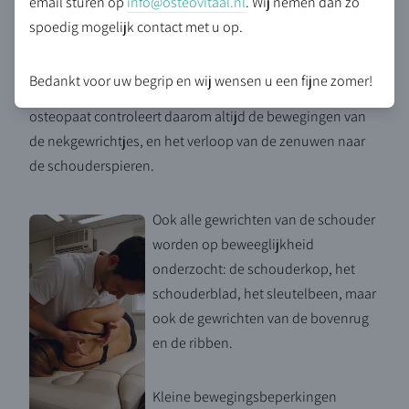
email sturen op
info@osteovitaal.nl
. Wij nemen dan zo
mooi gecoördineerd moeten laten bewegen.
spoedig mogelijk contact met u op.
Deze coördinatie wordt geregeld door de zenuwen die
Bedankt voor uw begrip en wij wensen u een fijne zomer!
vanuit de nek naar de schouderspieren lopen. De
osteopaat controleert daarom altijd de bewegingen van
de nekgewrichtjes, en het verloop van de zenuwen naar
de schouderspieren.
Ook alle gewrichten van de schouder
worden op beweeglijkheid
onderzocht: de schouderkop, het
schouderblad, het sleutelbeen, maar
ook de gewrichten van de bovenrug
en de ribben.
Kleine bewegingsbeperkingen