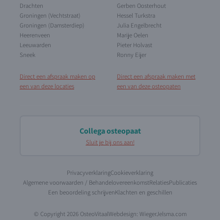
Drachten
Gerben Oosterhout
Groningen (Vechtstraat)
Hessel Turkstra
Groningen (Damsterdiep)
Julia Engelbrecht
Heerenveen
Marije Oelen
Leeuwarden
Pieter Holvast
Sneek
Ronny Eijer
Direct een afspraak maken op
Direct een afspraak maken met
een van deze locaties
een van deze osteopaten
Collega osteopaat
Sluit je bij ons aan!
Privacyverklaring
Cookieverklaring
Algemene voorwaarden / Behandelovereenkomst
Relaties
Publicaties
Een beoordeling schrijven
Klachten en geschillen
© Copyright 2026 OsteoVitaal
Webdesign:
WiegerJelsma.com