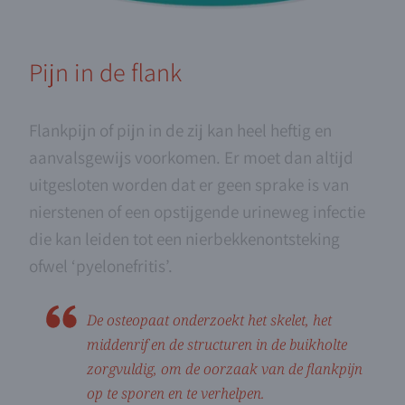
Pijn in de flank
Flankpijn of pijn in de zij kan heel heftig en
aanvalsgewijs voorkomen. Er moet dan altijd
uitgesloten worden dat er geen sprake is van
nierstenen of een opstijgende urineweg infectie
die kan leiden tot een nierbekkenontsteking
ofwel ‘pyelonefritis’.
De osteopaat onderzoekt het skelet, het
middenrif en de structuren in de buikholte
zorgvuldig, om de oorzaak van de flankpijn
op te sporen en te verhelpen.